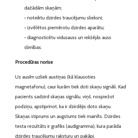
dažādām skaņām;
• noteiktu dzirdes traucējumu slieksni;
• izvēlētos piemērotu dzirdes aparātu;
• diagnosticētu vidusauss un iekšējās auss
slimības.
Procedūras norise
Uz ausīm uzliek austiņas (kā klausoties
magnetafonu), caur kurām tiek doti skaņu signāli. Kad
pacients sadzird skaņas signālu, viņš, nospiežot
podziņu, apstiprinot, ka ir dzirdējis doto skaņu.
Skaņas stiprums un augstums tiek mainīts. Dzirdes
testa rezultāts ir grafiks (audigramma), kura parāda
dzirdes traucējumu raksturu un pakāpi.