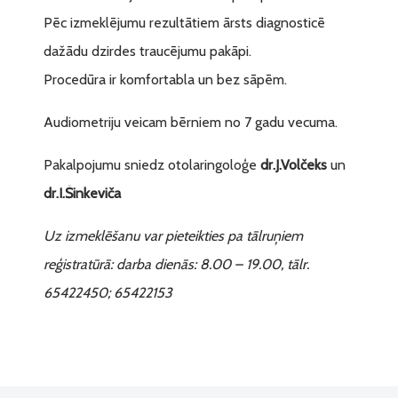
Pēc izmeklējumu rezultātiem ārsts diagnosticē
dažādu dzirdes traucējumu pakāpi.
Procedūra ir komfortabla un bez sāpēm.
Audiometriju veicam bērniem no 7 gadu vecuma.
Pakalpojumu sniedz otolaringoloģe
dr.J.Volčeks
un
dr.I.Šinkeviča
Uz izmeklēšanu var pieteikties pa tālruņiem
reģistratūrā: darba dienās: 8.00 – 19.00, tālr.
65422450; 65422153