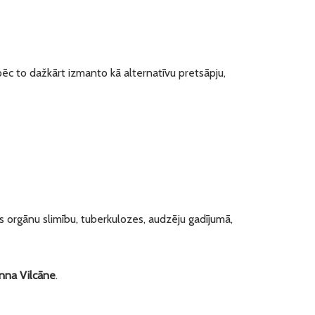
pēc to dažkārt izmanto kā alternatīvu pretsāpju,
s orgānu slimību, tuberkulozes, audzēju gadījumā,
nna Vilcāne
.