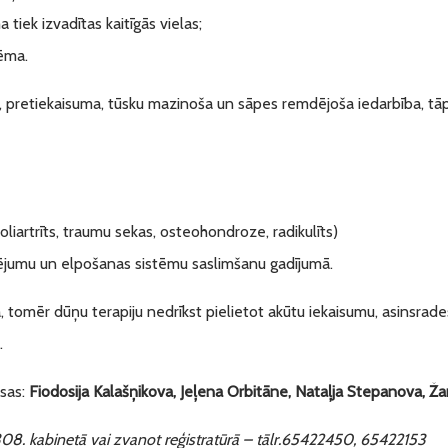
tiek izvadītas kaitīgās vielas;
tēma.
ša, pretiekaisuma, tūsku mazinoša un sāpes remdējoša iedarbība, tā
poliartrīts, traumu sekas, osteohondroze, radikulīts)
cējumu un elpošanas sistēmu saslimšanu gadījumā.
 tomēr dūņu terapiju nedrīkst pielietot akūtu iekaisumu, asinsrade
.
sas:
Fiodosija Kalašņikova
,
Jeļena Orbitāne
,
Nataļja Stepanova
,
Ža
08. kabinetā vai zvanot reģistratūrā – tālr.65422450, 65422153