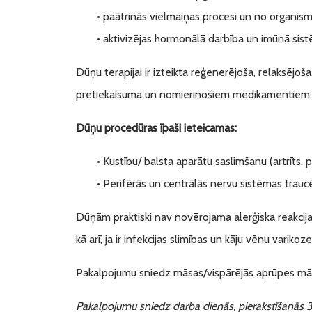
• paātrinās vielmaiņas procesi un no organisma 
• aktivizējas hormonālā darbība un imūnā sis
Dūņu terapijai ir izteikta reģenerējoša, relaksējo
pretiekaisuma un nomierinošiem medikamentiem.
Dūņu procedūras īpaši ieteicamas:
• Kustību/ balsta aparātu saslimšanu (artrīts, 
• Perifērās un centrālās nervu sistēmas trau
Dūņām praktiski nav novērojama alerģiska reakcija,
kā arī, ja ir infekcijas slimības un kāju vēnu varikoze
Pakalpojumu sniedz māsas/vispārējās aprūpes mā
Pakalpojumu sniedz darba dienās, pierakstīšanās 3