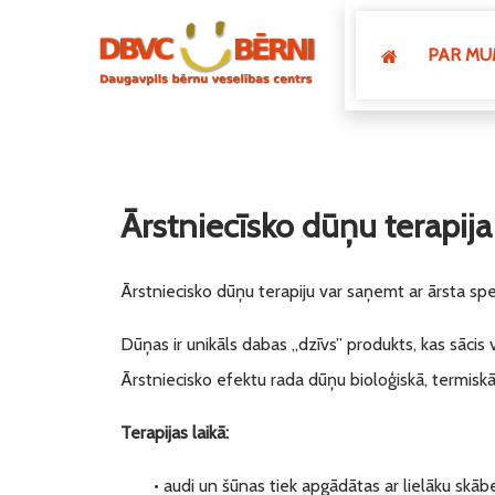
PAR MU
Ārstniecīsko dūņu terapija
Ārstniecisko dūņu terapiju var saņemt ar ārsta spe
Dūņas ir unikāls dabas „dzīvs” produkts, kas sāci
Ārstniecisko efektu rada dūņu bioloģiskā, termisk
Terapijas laikā:
• audi un šūnas tiek apgādātas ar lielāku skā