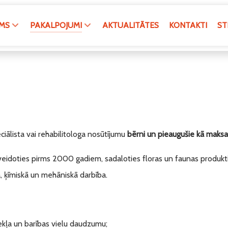
MS
PAKALPOJUMI
AKTUALITĀTES
KONTAKTI
ST
ciālista vai rehabilitologa nosūtījumu
bērni un pieaugušie kā maks
s veidoties pirms 2000 gadiem, sadaloties floras un faunas produkt
ā, ķīmiskā un mehāniskā darbība.
bekļa un barības vielu daudzumu;