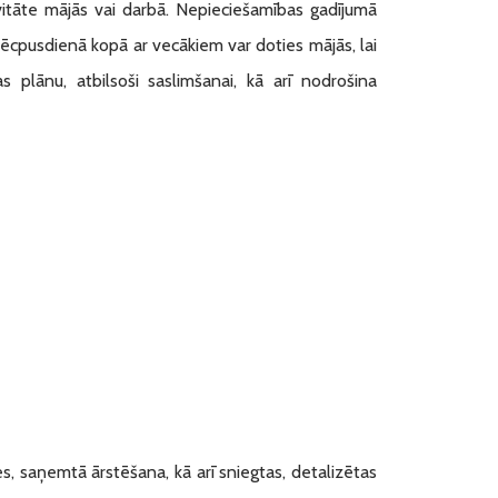
ivitāte mājās vai darbā. Nepieciešamības gadījumā
pēcpusdienā kopā ar vecākiem var doties mājās, lai
 plānu, atbilsoši saslimšanai, kā arī nodrošina
zes, saņemtā ārstēšana, kā arī sniegtas, detalizētas