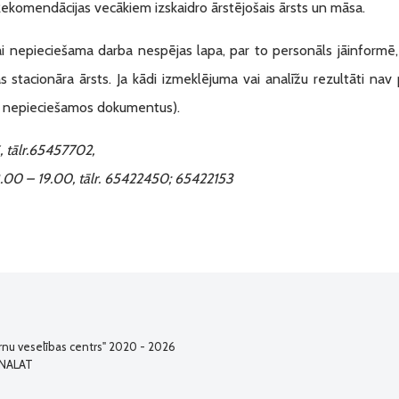
ekomendācijas vecākiem izskaidro ārstējošais ārsts un māsa.
 nepieciešama darba nespējas lapa, par to personāls jāinformē, ies
 stacionāra ārsts. Ja kādi izmeklējuma vai analīžu rezultāti nav 
sus nepieciešamos dokumentus).
, tālr.65457702,
: 8.00 – 19.00, tālr. 65422450; 65422153
rnu veselības centrs" 2020 - 2026
INALAT