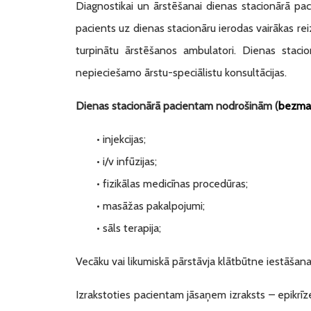
Diagnostikai un ārstēšanai dienas stacionārā pac
pacients uz dienas stacionāru ierodas vairākas re
turpinātu ārstēšanos ambulatori. Dienas stacio
nepieciešamo ārstu-speciālistu konsultācijas.
Dienas stacionārā pacientam nodrošinām (
bezma
• injekcijas;
• i/v infūzijas;
• fizikālas medicīnas procedūras;
• masāžas pakalpojumi;
• sāls terapija;
Vecāku vai likumiskā pārstāvja klātbūtne iestāšanas
Izrakstoties pacientam jāsaņem izraksts – epikrīze,