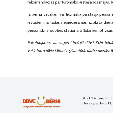
rekomendācijas par turpmāko ārstēšanos mājās. R
Ja bērnu vecākam vai likumiskā pārstāvja personai
iestādēm, ja tādas nepieciešamas, izraksta dienas
personiski ierodoties stacionārā (līdzi ņemot vi
Pakalpojumus var saņemt trešajā stāvā, 306. telpā
vai informatīvie tālruņi reģistratūrā: darba dienās
© SIA "Daugavpls bē
Developed by SIA L