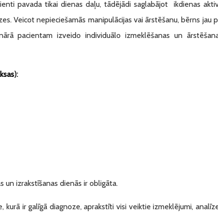
ienti pavada tikai dienas daļu, tādējādi saglabājot ikdienas akt
izes. Veicot nepieciešamās manipulācijas vai ārstēšanu, bērns jau 
nārā pacientam izveido individuālo izmeklēšanas un ārstēšanas
ksas
):
 un izrakstīšanas dienās ir obligāta.
 kurā ir galīgā diagnoze, aprakstīti visi veiktie izmeklējumi, analī