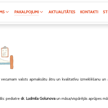
MS
PAKALPOJUMI
AKTUALITĀTES
KONTAKTI
ST
 vecumam valsts apmaksātu ātru un kvalitatīvu izmeklēšanu un ār
āls: pediatre
dr. Ludmila Golunova
un māsa/vispārējās aprūpes mā