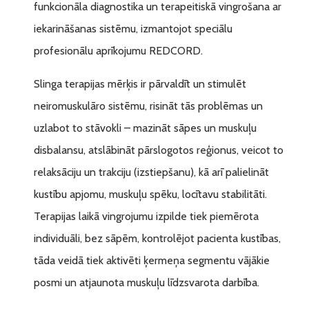
funkcionāla diagnostika un terapeitiskā vingrošana ar
iekarināšanas sistēmu, izmantojot speciālu
profesionālu aprīkojumu REDCORD.
Slinga terapijas mērķis ir pārvaldīt un stimulēt
neiromuskulāro sistēmu, risināt tās problēmas un
uzlabot to stāvokli – mazināt sāpes un muskuļu
disbalansu, atslābināt pārslogotos reģionus, veicot to
relaksāciju un trakciju (izstiepšanu), kā arī palielināt
kustību apjomu, muskuļu spēku, locītavu stabilitāti.
Terapijas laikā vingrojumu izpilde tiek piemērota
individuāli, bez sāpēm, kontrolējot pacienta kustības,
tāda veidā tiek aktivēti ķermeņa segmentu vājākie
posmi un atjaunota muskuļu līdzsvarota darbība.